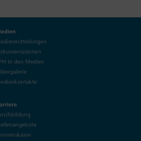
edien
edienmitteilungen
okumentationen
PH in den Medien
ildergalerie
edienkontakte
arriere
erufsbildung
tellenangebote
ensionskasse