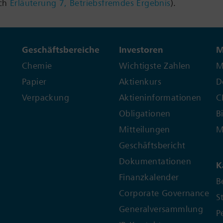
uch
Erläuterung 7, Betriebsfremdes Ergebnis
).
Geschäftsbereiche
Investoren
M
Chemie
Wichtigste Zahlen
M
Papier
Aktienkurs
D
Verpackung
Aktieninformationen
C
Obligationen
B
Mitteilungen
M
Geschäftsbericht
Dokumentationen
K
Finanzkalender
B
Corporate Governance
S
Generalversammlung
P