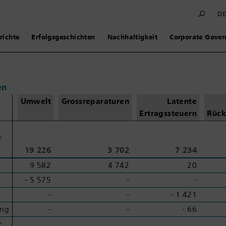
D
richte
Erfolgsgeschichten
Nachhaltigkeit
Corporate Gover
en
Umwelt
Gross
reparaturen
Latente
Ertragssteuern
Rück
r
r
19 226
3 702
7 234
9 582
4 742
20
‑ 5 575
-
-
-
-
‑ 1 421
ng
ng
-
-
‑ 66
r
r