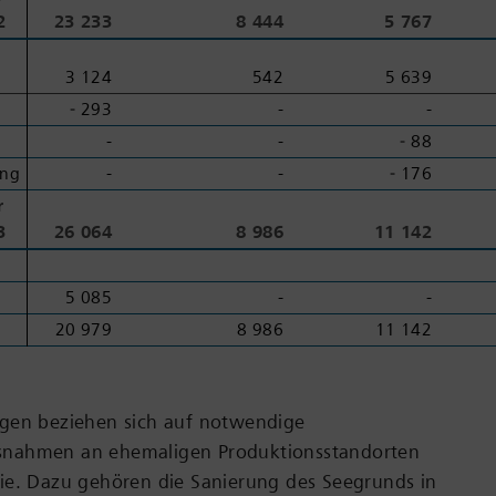
2
2
23 233
8 444
5 767
3 124
542
5 639
‑ 293
-
-
-
-
‑ 88
ng
ng
-
-
‑ 176
r
r
3
3
26 064
8 986
11 142
5 085
-
-
20 979
8 986
11 142
gen beziehen sich auf notwendige
nahmen an ehemaligen Produktionsstandorten
ie. Dazu gehören die Sanierung des Seegrunds in