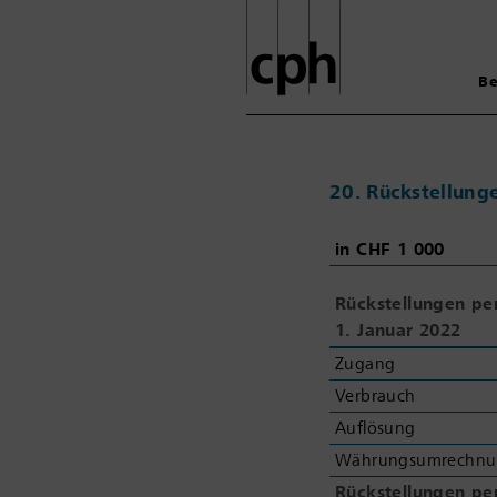
Be
20. Rückstellung
in
in
CHF 1
CHF 1
000
000
Rückstellungen pe
Rückstellungen pe
1.
1.
Januar 2022
Januar 2022
Zugang
Zugang
Verbrauch
Verbrauch
Auflösung
Auflösung
Währungsumrechnu
Währungsumrechnu
Rückstellungen pe
Rückstellungen pe