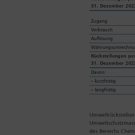
31.
31.
Dezember 202
Dezember 202
Zugang
Zugang
Verbrauch
Verbrauch
Auflösung
Auflösung
Währungsumrechnu
Währungsumrechnu
Rückstellungen pe
Rückstellungen pe
31.
31.
Dezember 202
Dezember 202
Davon:
Davon:
– kurzfristig
– kurzfristig
– langfristig
– langfristig
Umweltrückstellun
Umweltschutzmass
des Bereichs Chem