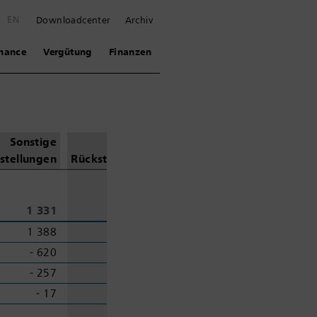
E
EN
Downloadcenter
Archiv
nance
Vergütung
Finanzen
Sonstige
Total
stellungen
Rück
stellungen
1 331
31 493
1 388
15 732
‑ 620
‑ 6 195
‑ 257
‑ 1 678
‑ 17
‑ 83