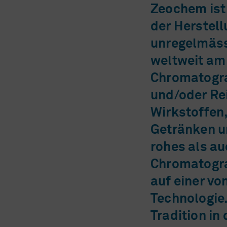
Zeochem ist
der Herstell
unregelmässi
weltweit am
Chromatograp
und/oder Re
Wirkstoffen
Getränken u
rohes als au
Chromatograp
auf einer v
Technologie
Tradition in