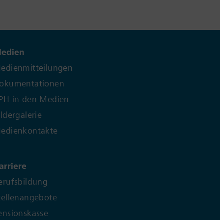
edien
edienmitteilungen
okumentationen
PH in den Medien
ildergalerie
edienkontakte
arriere
erufsbildung
tellenangebote
ensionskasse