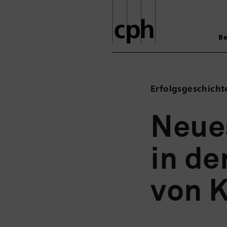
Be
Erfolgsgeschich
Neue
in de
von K