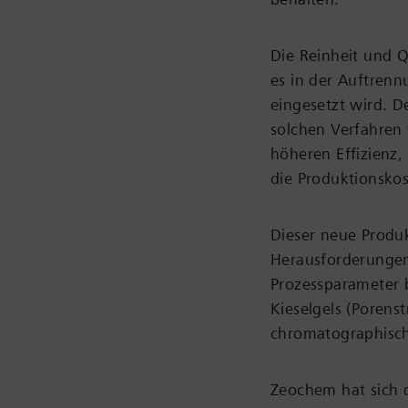
Die Reinheit und Qu
es in der Auftren
eingesetzt wird. D
solchen Verfahren 
höheren Effizienz,
die Produktionskos
Dieser neue Produk
Herausforderungen
Prozessparameter b
Kieselgels (Porens
chromatographisch
Zeochem hat sich 