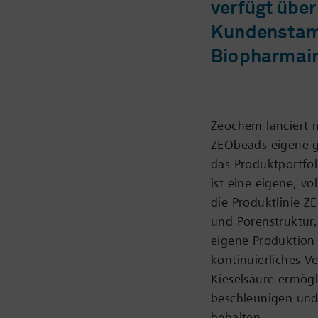
verfügt über
Kundenstam
Biopharmain
Zeochem lanciert 
ZEObeads eigene g
das Produktportfo
ist eine eigene, vo
die Produktlinie Z
und Porenstruktur
eigene Produktion 
kontinuierliches V
Kieselsäure ermög
beschleunigen und 
behalten.