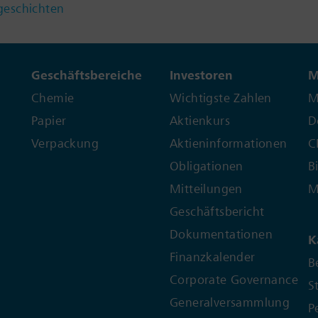
geschichten
Geschäftsbereiche
Investoren
M
Chemie
Wichtigste Zahlen
M
Papier
Aktienkurs
D
Verpackung
Aktieninformationen
C
Obligationen
B
Mitteilungen
M
Geschäftsbericht
Dokumentationen
K
Finanzkalender
B
Corporate Governance
S
Generalversammlung
P