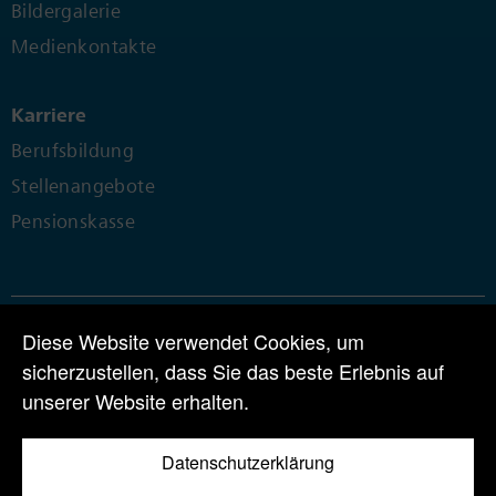
Bildergalerie
Medienkontakte
Karriere
Berufsbildung
Stellenangebote
Pensionskasse
Diese Website verwendet Cookies, um
© 2024 | CPH Chemie + Papier Holding AG | Perlenring 1 | CH-6035
sicherzustellen, dass Sie das beste Erlebnis auf
Perlen
unserer Website erhalten.
Tel +41 41 455 80 00 |
info@cph.ch
Datenschutzerklärung
AGB