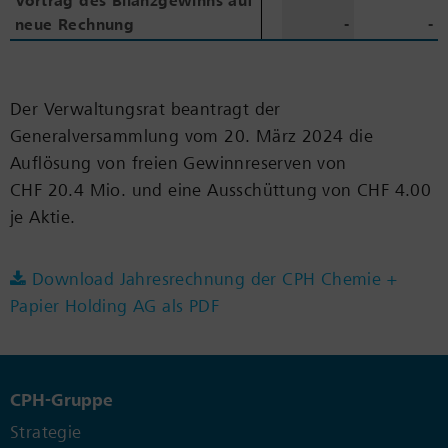
Vortrag des Bilanzgewinns auf
Vortrag des Bilanzgewinns auf
neue Rechnung
neue Rechnung
-
-
Der Verwaltungsrat beantragt der
Generalversammlung vom 20. März 2024 die
Auflösung von freien Gewinnreserven von
CHF 20.4 Mio. und eine Ausschüttung von CHF 4.00
je Aktie.
Download Jahresrechnung der CPH Chemie +
Papier Holding AG als PDF
CPH-Gruppe
Strategie