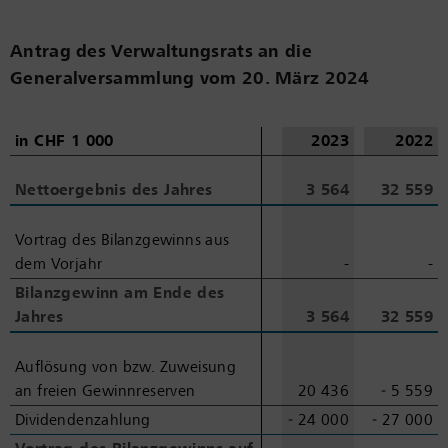
Antrag des Verwaltungsrats an die
Generalversammlung vom 20. März 2024
in CHF 1 000
in CHF 1 000
2023
2022
Nettoergebnis des Jahres
Nettoergebnis des Jahres
3 564
32 559
Vortrag des Bilanzgewinns aus
Vortrag des Bilanzgewinns aus
dem Vorjahr
dem Vorjahr
-
-
Bilanzgewinn am Ende des
Bilanzgewinn am Ende des
Jahres
Jahres
3 564
32 559
Auflösung von bzw. Zuweisung
Auflösung von bzw. Zuweisung
an freien Gewinnreserven
an freien Gewinnreserven
20 436
‑ 5 559
Dividendenzahlung
Dividendenzahlung
‑ 24 000
‑ 27 000