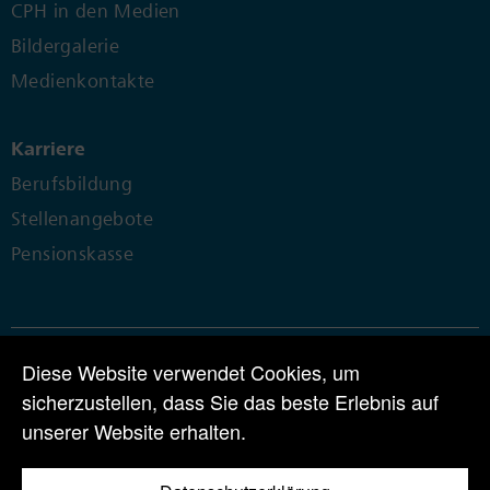
CPH in den Medien
Bildergalerie
Medienkontakte
Karriere
Berufsbildung
Stellenangebote
Pensionskasse
Diese Website verwendet Cookies, um
© 2024 | CPH Chemie + Papier Holding AG | Perlenring 1 | CH-6035
sicherzustellen, dass Sie das beste Erlebnis auf
Perlen
unserer Website erhalten.
Tel +41 41 455 80 00 |
info@cph.ch