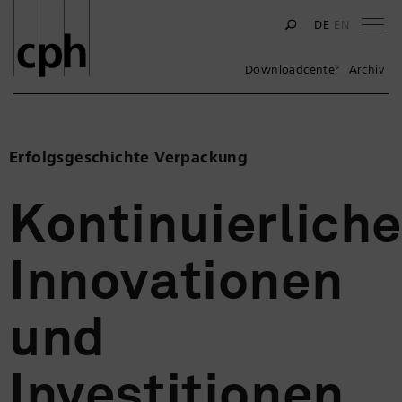
Na
DE
EN
Downloadcenter
Archiv
Erfolgsgeschichte Verpackung
Kontinuierlich
Innovationen
und
Investitionen