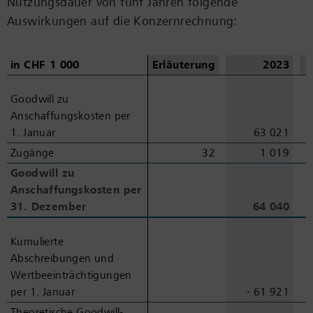
Nutzungsdauer von fünf Jahren folgende
Auswirkungen auf die Konzernrechnung:
in
in
CHF 1
CHF 1
000
000
Erläuterung
2023
Goodwill zu
Goodwill zu
Anschaffungskosten per
Anschaffungskosten per
1.
1.
Januar
Januar
63 021
Zugänge
Zugänge
32
1 019
Goodwill zu
Goodwill zu
Anschaffungskosten per
Anschaffungskosten per
31.
31.
Dezember
Dezember
64 040
Kumulierte
Kumulierte
Abschreibungen und
Abschreibungen und
Wertbeeinträchtigungen
Wertbeeinträchtigungen
per 1.
per 1.
Januar
Januar
‑ 61 921
Theoretische Goodwill-
Theoretische Goodwill-