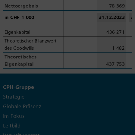
Nettoergebnis
Nettoergebnis
78 369
in
in
CHF 1
CHF 1
000
000
31.12.2023
3
Eigenkapital
Eigenkapital
436 271
Theoretischer Bilanzwert
Theoretischer Bilanzwert
des Goodwills
des Goodwills
1 482
Theoretisches
Theoretisches
Eigenkapital
Eigenkapital
437 753
CPH-Gruppe
Strategie
Globale Präsenz
Im Fokus
Leitbild