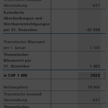
Abschreibung
Abschreibung
‑ 637
Kumulierte
Kumulierte
Abschreibungen und
Abschreibungen und
Wertbeeinträchtigungen
Wertbeeinträchtigungen
per 31.
per 31.
Dezember
Dezember
‑ 62 558
Theoretischer Bilanzwert
Theoretischer Bilanzwert
per 1.
per 1.
Januar
Januar
1 100
Theoretischer
Theoretischer
Bilanzwert per
Bilanzwert per
31.
31.
Dezember
Dezember
1 482
in
in
CHF 1
CHF 1
000
000
2023
Nettoergebnis
Nettoergebnis
79 006
Theoretische Goodwill-
Theoretische Goodwill-
Abschreibung
Abschreibung
‑ 637
Theoretisches
Theoretisches