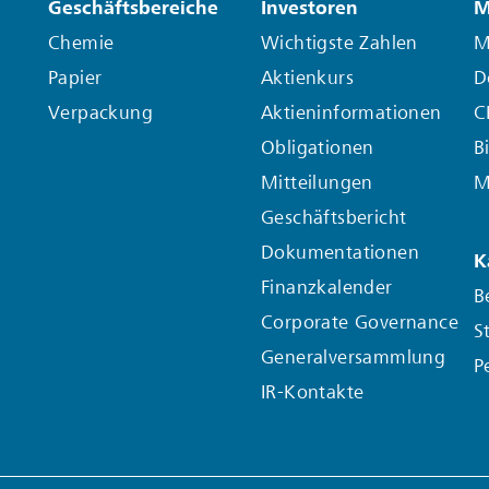
Geschäftsbereiche
Investoren
M
Chemie
Wichtigste Zahlen
M
Papier
Aktienkurs
D
Verpackung
Aktieninformationen
C
Obligationen
B
Mitteilungen
M
Geschäftsbericht
Dokumentationen
K
Finanzkalender
B
Corporate Governance
S
Generalversammlung
P
IR-Kontakte