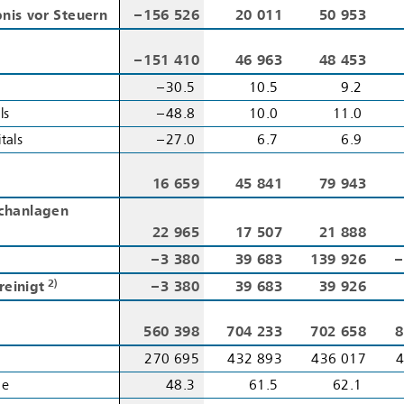
nis vor Steuern
nis vor Steuern
– 156 526
20 011
50 953
– 151 410
46 963
48 453
– 30.5
10.5
9.2
ls
ls
– 48.8
10.0
11.0
tals
tals
– 27.0
6.7
6.9
16 659
45 841
79 943
achanlagen
achanlagen
22 965
17 507
21 888
– 3 380
39 683
139 926
–
2)
2)
reinigt
reinigt
– 3 380
39 683
39 926
560 398
704 233
702 658
8
270 695
432 893
436 017
4
me
me
48.3
61.5
62.1