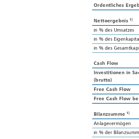
Ordentliches Ergeb
Ordentliches Ergeb
1)
1)
Nettoergebnis
Nettoergebnis
in % des Umsatzes
in % des Umsatzes
in % des Eigenkapita
in % des Eigenkapita
in % des Gesamtkapi
in % des Gesamtkapi
Cash Flow
Cash Flow
Investitionen in S
Investitionen in S
(brutto)
(brutto)
Free Cash Flow
Free Cash Flow
Free Cash Flow be
Free Cash Flow be
1)
1)
Bilanzsumme
Bilanzsumme
Anlagevermögen
Anlagevermögen
in % der Bilanzsum
in % der Bilanzsum