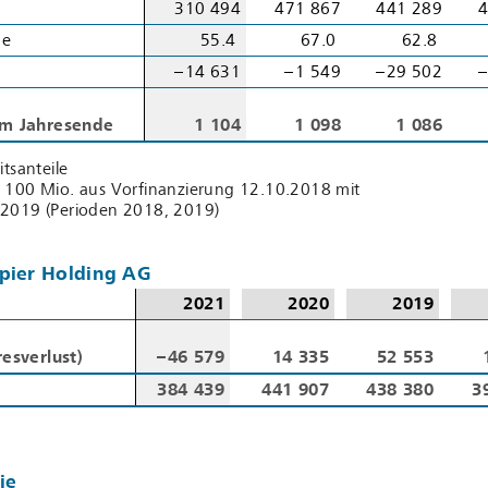
310 494
471 867
441 289
4
me
me
55.4
67.0
62.8
– 14 631
– 1 549
– 29 502
–
am Jahresende
am Jahresende
1 104
1 098
1 086
itsanteile
 100 Mio. aus Vorfinanzierung 12.10.2018 mit
.2019 (Perioden 2018, 2019)
pier Holding AG
2021
2020
2019
esverlust)
esverlust)
– 46 579
14 335
52 553
384 439
441 907
438 380
3
ie