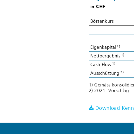
in CHF
in CHF
Börsenkurs
Börsenkurs
1)
1)
Eigenkapital
Eigenkapital
1)
1)
Nettoergebnis
Nettoergebnis
1)
1)
Cash Flow
Cash Flow
2)
2)
Ausschüttung
Ausschüttung
1) Gemäss konsolidi
2) 2021: Vorschlag
Download Kennz