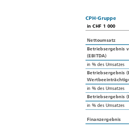
CPH-Gruppe
in CHF 1 000
in CHF 1 000
Nettoumsatz
Nettoumsatz
Betriebsergebnis v
Betriebsergebnis v
(EBITDA)
(EBITDA)
in % des Umsatzes
in % des Umsatzes
Betriebsergebnis (
Betriebsergebnis (
Wertbeeinträchti
Wertbeeinträchti
in % des Umsatzes
in % des Umsatzes
Betriebsergebnis (
Betriebsergebnis (
in % des Umsatzes
in % des Umsatzes
Finanzergebnis
Finanzergebnis