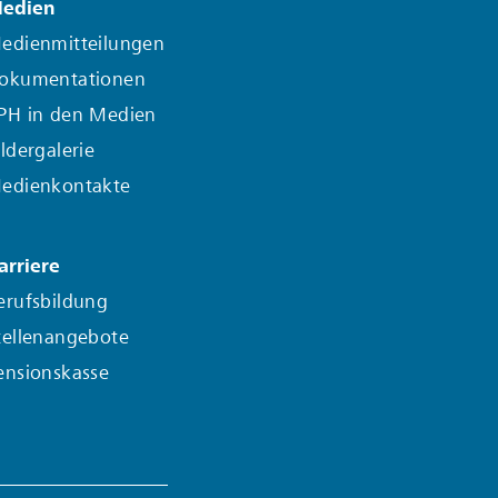
edien
edienmitteilungen
okumentationen
PH in den Medien
ildergalerie
edienkontakte
arriere
erufsbildung
tellenangebote
ensionskasse