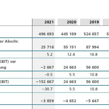
2021
2020
2019
496 693
445 189
524 657
5
or Abschr.
or Abschr.
25 718
55 151
87 994
5.2
12.4
16.8
EBIT) vor
EBIT) vor
gung
gung
– 2 667
24 663
56 600
– 0.5
5.5
10.8
EBIT)
EBIT)
– 152 667
24 663
56 600
– 30.7
5.5
10.8
– 3 859
– 4 652
– 5 647