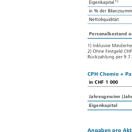
1)
1)
Eigenkapital
Eigenkapital
in % der Bilanzsum
in % der Bilanzsum
Nettoliquidität
Nettoliquidität
Personalbestand 
Personalbestand 
1) Inklusive Minderhe
2) Ohne Festgeld CHF
Rückzahlung per 9.7
CPH Chemie + Pa
in CHF 1 000
in CHF 1 000
Jahresgewinn (Jahr
Jahresgewinn (Jahr
Eigenkapital
Eigenkapital
Angaben pro Akt