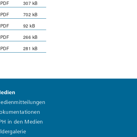
PDF
307 kB
PDF
702 kB
PDF
92 kB
PDF
266 kB
PDF
281 kB
edien
edienmitteilungen
okumentationen
PH in den Medien
ildergalerie