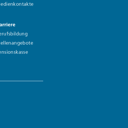
edienkontakte
arriere
erufsbildung
tellenangebote
ensionskasse