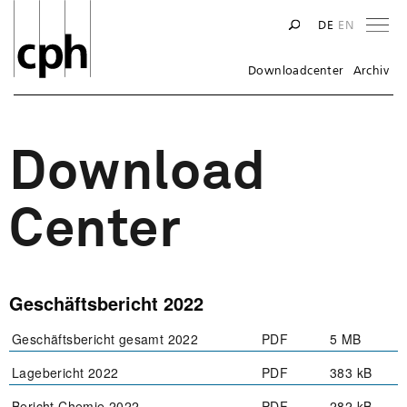
Na
DE
EN
Downloadcenter
Archiv
Download
Center
Geschäftsbericht 2022
Geschäftsbericht gesamt 2022
PDF
5 MB
Lagebericht 2022
PDF
383 kB
Bericht Chemie 2022
PDF
282 kB