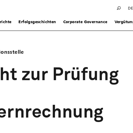
D
richte
Erfolgsgeschichten
Corporate Governance
Vergütun
ionsstelle
ht zur Prüfung
ernrechnung