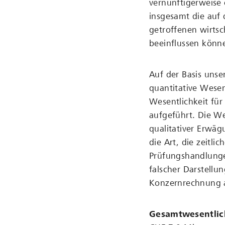
vernünftigerweise 
insgesamt die auf
getroffenen wirts
beeinflussen könn
Auf der Basis uns
quantitative Wesen
Wesentlichkeit fü
aufgeführt. Die We
qualitativer Erwä
die Art, die zeitl
Prüfungshandlunge
falscher Darstellu
Konzernrechnung a
Gesamtwesentlic