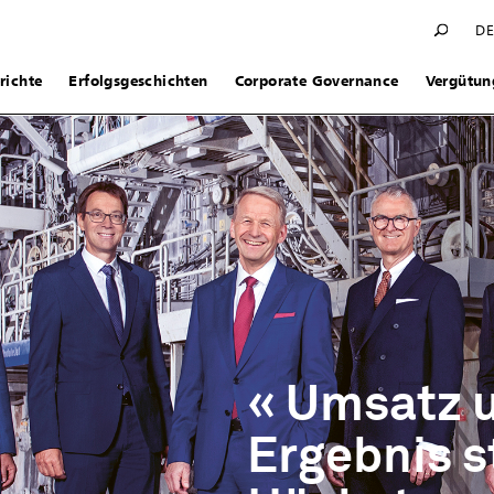
D
richte
Erfolgsgeschichten
Corporate Governance
Vergütun
Umsatz 
Ergebnis s