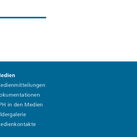
edien
edienmitteilungen
okumentationen
PH in den Medien
ildergalerie
edienkontakte