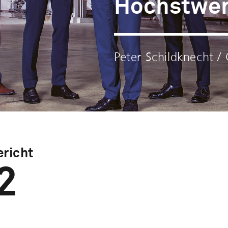
Höchstwe
Peter Schildknecht /
richt
2