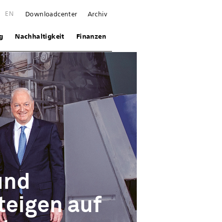
E
EN
Downloadcenter
Archiv
g
Nachhaltigkeit
Finanzen
und
teigen auf