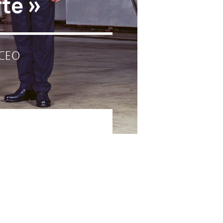
rte
 CEO