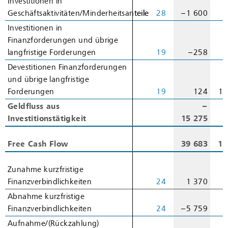
Investitionen in
Investitionen in
Geschäftsaktivitäten/Minderheitsanteile
Geschäftsaktivitäten/Minderheitsanteile
28
– 1 600
Investitionen in
Investitionen in
Finanzforderungen und übrige
Finanzforderungen und übrige
langfristige Forderungen
langfristige Forderungen
19
– 258
Devestitionen Finanzforderungen
Devestitionen Finanzforderungen
und übrige langfristige
und übrige langfristige
Forderungen
Forderungen
19
124
10
Geldfluss aus
Geldfluss aus
–
Investitionstätigkeit
Investitionstätigkeit
15 275
7
Free Cash Flow
Free Cash Flow
39 683
13
Zunahme kurzfristige
Zunahme kurzfristige
Finanzverbindlichkeiten
Finanzverbindlichkeiten
24
1 370
Abnahme kurzfristige
Abnahme kurzfristige
Finanzverbindlichkeiten
Finanzverbindlichkeiten
24
– 5 759
–
Aufnahme/(Rückzahlung)
Aufnahme/(Rückzahlung)