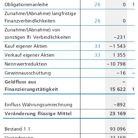
Obligationenanleihe
Obligationenanleihe
26
0
12
Zunahme/(Abnahme) langfristige
Zunahme/(Abnahme) langfristige
Finanzverbindlichkeiten
Finanzverbindlichkeiten
26
0
–
Zunahme/(Abnahme) von
Zunahme/(Abnahme) von
sonstigen lfr. Verbindlichkeiten
sonstigen lfr. Verbindlichkeiten
– 231
Kauf eigener Aktien
Kauf eigener Aktien
33
– 1 543
–
Verkauf eigener Aktien
Verkauf eigener Aktien
33
1 355
Nennwertreduktion
Nennwertreduktion
– 10 798
Gewinnausschüttung
Gewinnausschüttung
– 16
– 
Geldfluss aus
Geldfluss aus
–
Finanzierungstätigkeit
Finanzierungstätigkeit
15 622
13
Einfluss Währungsumrechnung
Einfluss Währungsumrechnung
– 892
Veränderung flüssige Mittel
Veränderung flüssige Mittel
23 169
Bestand 1.1.
Bestand 1.1.
93 096
8