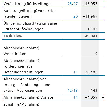
Veränderung Rückstellungen
Veränderung Rückstellungen
25
/
27
– 16 057
Auflösung/(Bildung) von aktiven
Auflösung/(Bildung) von aktiven
latenten Steuern
latenten Steuern
20
– 11 967
Übrige nicht liquiditätswirksame
Übrige nicht liquiditätswirksame
Erträge/Aufwendungen
Erträge/Aufwendungen
1 103
Cash Flow
Cash Flow
45 841
7
Abnahme/(Zunahme)
Abnahme/(Zunahme)
Wertschriften
Wertschriften
0
Abnahme/(Zunahme)
Abnahme/(Zunahme)
Forderungen aus
Forderungen aus
Lieferungen/Leistungen
Lieferungen/Leistungen
11
20 486
–
Abnahme/(Zunahme) von
Abnahme/(Zunahme) von
sonstigen Forderungen und
sonstigen Forderungen und
aktiven Abgrenzungen
aktiven Abgrenzungen
12
/
13
– 143
Abnahme/(Zunahme) Vorräte
Abnahme/(Zunahme) Vorräte
14
– 4 059
– 
Zunahme/(Abnahme)
Zunahme/(Abnahme)