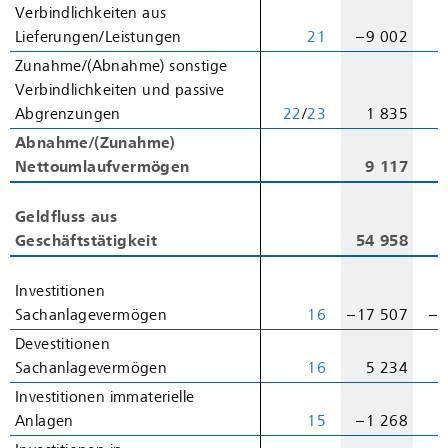
Verbindlichkeiten aus
Verbindlichkeiten aus
Lieferungen/Leistungen
Lieferungen/Leistungen
21
– 9 002
–
Zunahme/(Abnahme) sonstige
Zunahme/(Abnahme) sonstige
Verbindlichkeiten und passive
Verbindlichkeiten und passive
Abgrenzungen
Abgrenzungen
22
/
23
1 835
–
Abnahme/(Zunahme)
Abnahme/(Zunahme)
Nettoumlaufvermögen
Nettoumlaufvermögen
9 117
1
Geldfluss aus
Geldfluss aus
Geschäftstätigkeit
Geschäftstätigkeit
54 958
6
Investitionen
Investitionen
Sachanlagevermögen
Sachanlagevermögen
16
– 17 507
– 
Devestitionen
Devestitionen
Sachanlagevermögen
Sachanlagevermögen
16
5 234
Investitionen immaterielle
Investitionen immaterielle
Anlagen
Anlagen
15
– 1 268