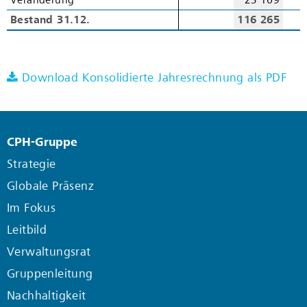
Veränderung
Veränderung
23 169
Bestand 31.12.
Bestand 31.12.
116 265
9
Download Konsolidierte Jahresrechnung als PDF
CPH-Gruppe
Strategie
Globale Präsenz
Im Fokus
Leitbild
Verwaltungsrat
Gruppenleitung
Nachhaltigkeit