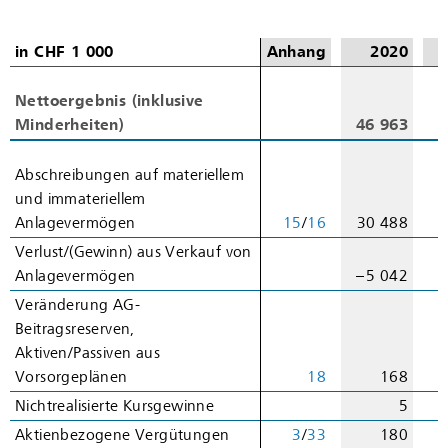
in CHF 1 000
in CHF 1 000
Anhang
2020
Nettoergebnis (inklusive
Nettoergebnis (inklusive
Minderheiten)
Minderheiten)
46 963
4
Abschreibungen auf materiellem
Abschreibungen auf materiellem
und immateriellem
und immateriellem
Anlagevermögen
Anlagevermögen
15
/
16
30 488
3
Verlust/(Gewinn) aus Verkauf von
Verlust/(Gewinn) aus Verkauf von
Anlagevermögen
Anlagevermögen
– 5 042
Veränderung AG-
Veränderung AG-
Beitragsreserven,
Beitragsreserven,
Aktiven/Passiven aus
Aktiven/Passiven aus
Vorsorgeplänen
Vorsorgeplänen
18
168
Nichtrealisierte Kursgewinne
Nichtrealisierte Kursgewinne
5
Aktienbezogene Vergütungen
Aktienbezogene Vergütungen
3
/
33
180