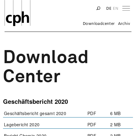
Na
DE
EN
Downloadcenter
Archiv
Download
Center
Geschäftsbericht 2020
Geschäftsbericht gesamt 2020
PDF
6 MB
Lagebericht 2020
PDF
2 MB
Bericht Chemie 2020
PDF
2 MB