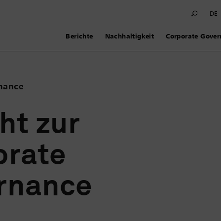
DE
Berichte
Nachhaltigkeit
Corporate Gover
nance
ht zur
orate
rnance