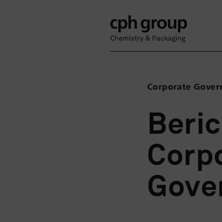
Corporate Gover
Beric
Corp
Gove