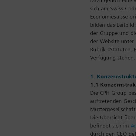
Dazu gehört eine 
sich am Swiss Code
Economiesuisse or
bilden das Leitbil
der Gruppe und die
der Website unter
Rubrik «Statuten,
Verfügung stehen.
1. Konzernstrukt
1.1 Konzernstruk
Die CPH Group bes
auftretenden Gesc
Muttergesellschaft
Die Übersicht über
befindet sich im
A
durch den CEO gef