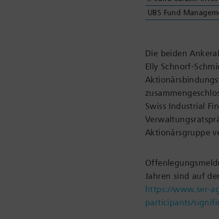
UBS Fund Management
Die beiden Ankerak
Elly Schnorf-Schmi
Aktionärsbindungsv
zusammengeschlos
Swiss Industrial F
Verwaltungsratspr
Aktionärsgruppe ve
Offenlegungsmeldu
Jahren sind auf de
https://www.ser-ag
participants/signif