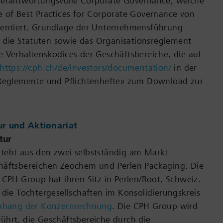
verantwortungsvolle Corporate Governance, welche
 of Best Practices for Corporate Governance von
ientiert. Grundlage der Unternehmensführung
d, die Statuten sowie das Organisationsreglement
 Verhaltenskodices der Geschäftsbereiche, die auf
https://cph.ch/de/investors/documentation/
in der
 Reglemente und Pflichtenhefte» zum Download zur
ur und Aktionariat
tur
teht aus den zwei selbstständig am Markt
häftsbereichen Zeochem und Perlen Packaging. Die
 CPH Group hat ihren Sitz in Perlen/Root, Schweiz.
 die Tochtergesellschaften im Konsolidierungskreis
nhang der Konzernrechnung
. Die CPH Group wird
ührt, die Geschäftsbereiche durch die