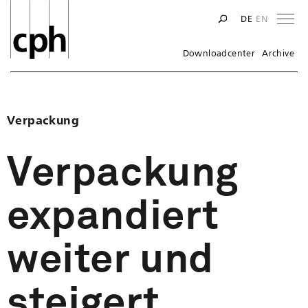
Na
DE
EN
Downloadcenter
Archive
Verpackung
Verpackung
expandiert
weiter und
steigert